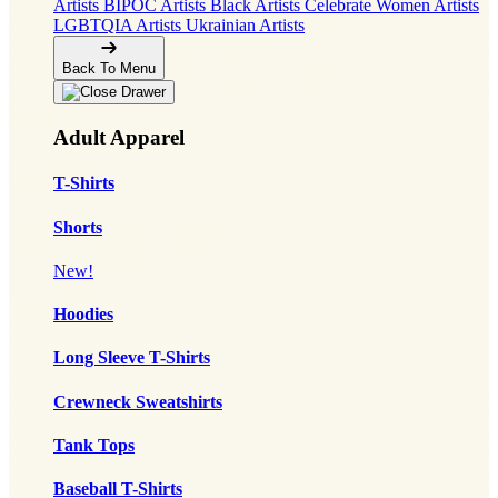
Artists
BIPOC Artists
Black Artists
Celebrate Women Artists
LGBTQIA Artists
Ukrainian Artists
Back To Menu
Adult Apparel
T-Shirts
Shorts
New!
Hoodies
Long Sleeve T-Shirts
Crewneck Sweatshirts
Tank Tops
Baseball T-Shirts