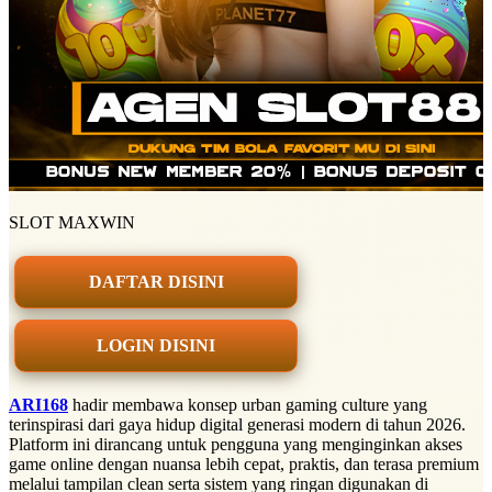
SLOT MAXWIN
DAFTAR DISINI
LOGIN DISINI
ARI168
hadir membawa konsep urban gaming culture yang
terinspirasi dari gaya hidup digital generasi modern di tahun 2026.
Platform ini dirancang untuk pengguna yang menginginkan akses
game online dengan nuansa lebih cepat, praktis, dan terasa premium
melalui tampilan clean serta sistem yang ringan digunakan di