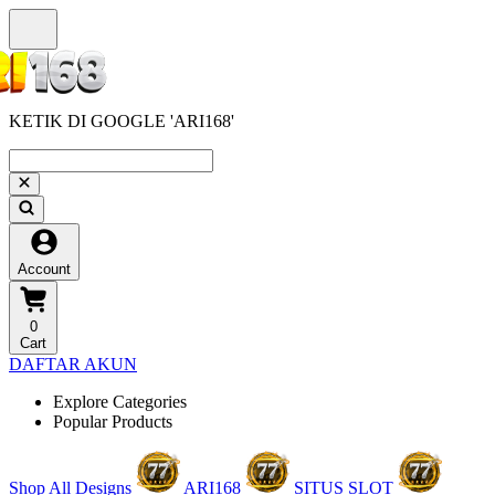
KETIK DI GOOGLE 'ARI168'
Account
0
Cart
DAFTAR AKUN
Explore Categories
Popular Products
Shop All Designs
ARI168
SITUS SLOT