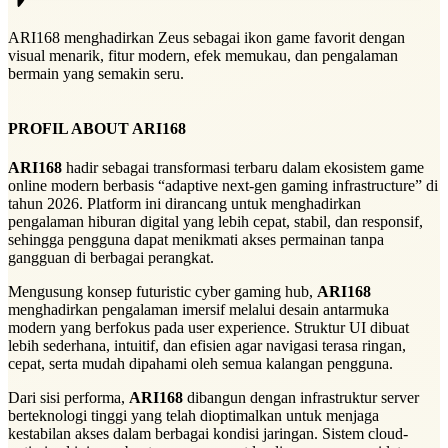
ARI168 menghadirkan Zeus sebagai ikon game favorit dengan
visual menarik, fitur modern, efek memukau, dan pengalaman
bermain yang semakin seru.
PROFIL ABOUT ARI168
ARI168
hadir sebagai transformasi terbaru dalam ekosistem game
online modern berbasis “adaptive next-gen gaming infrastructure” di
tahun 2026. Platform ini dirancang untuk menghadirkan
pengalaman hiburan digital yang lebih cepat, stabil, dan responsif,
sehingga pengguna dapat menikmati akses permainan tanpa
gangguan di berbagai perangkat.
Mengusung konsep futuristic cyber gaming hub,
ARI168
menghadirkan pengalaman imersif melalui desain antarmuka
modern yang berfokus pada user experience. Struktur UI dibuat
lebih sederhana, intuitif, dan efisien agar navigasi terasa ringan,
cepat, serta mudah dipahami oleh semua kalangan pengguna.
Dari sisi performa,
ARI168
dibangun dengan infrastruktur server
berteknologi tinggi yang telah dioptimalkan untuk menjaga
kestabilan akses dalam berbagai kondisi jaringan. Sistem cloud-