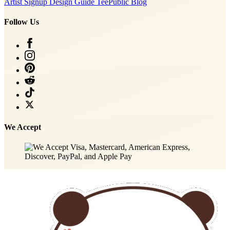
Artist Signup
Design Guide
TeePublic Blog
Follow Us
We Accept