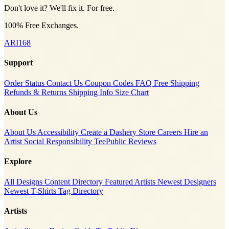
Don't love it? We'll fix it. For free.
100% Free Exchanges.
ARI168
Support
Order Status
Contact Us
Coupon Codes
FAQ
Free Shipping
Refunds & Returns
Shipping Info
Size Chart
About Us
About Us
Accessibility
Create a Dashery Store
Careers
Hire an
Artist
Social Responsibility
TeePublic Reviews
Explore
All Designs
Content Directory
Featured Artists
Newest Designers
Newest T-Shirts
Tag Directory
Artists