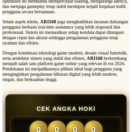
optimized ini membantu mempercepat loading, mengurangi latency,
dan menjaga gameplay tetap stabil meskipun terjadi lonjakan trafik
pengguna secara bersamaan.
Selain aspek teknis,
ARI168
juga menghadirkan layanan dukungan
pengguna berbasis real-time assistance yang lebih responsif dan
profesional. Sistem ini memastikan setiap kendala dapat ditangani
dengan cepat dan akurat sehingga pengalaman pengguna tetap
nyaman dan efisien.
Dengan kombinasi teknologi game modern, desain visual futuristik,
serta arsitektur sistem yang stabil dan efisien,
ARI168
berkembang
menjadi salah satu platform game online yang relevan di era 2026.
Pendekatan ini menjadikannya pilihan ideal bagi pengguna yang
menginginkan pengalaman hiburan digital yang lebih modern,
ringan, dan berkualitas tinggi.
CEK ANGKA HOKI
0
0
0
0