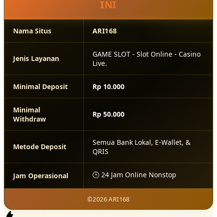
INI
Nama Situs
ARI168
GAME SLOT - Slot Online - Casino
Jenis Layanan
Live.
Minimal Deposit
Rp 10.000
Minimal
Rp 50.000
Withdraw
Semua Bank Lokal, E-Wallet, &
Metode Deposit
QRIS
🕒 24 Jam Online Nonstop
Jam Operasional
©2026 ARI168