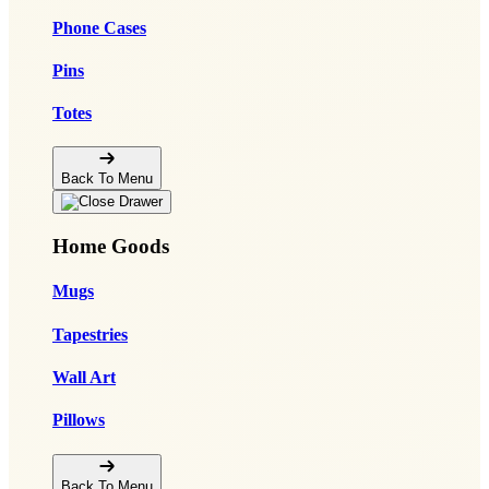
Phone Cases
Pins
Totes
Back To Menu
Home Goods
Mugs
Tapestries
Wall Art
Pillows
Back To Menu