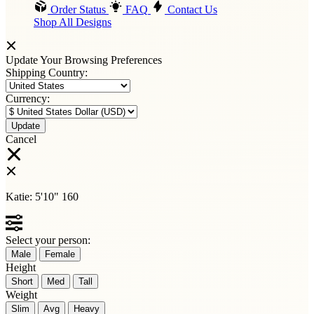
Order Status
FAQ
Contact Us
Shop All Designs
Update Your Browsing Preferences
Shipping Country:
Currency:
Cancel
Katie:
5'10"
160
Select your person:
Male
Female
Height
Short
Med
Tall
Weight
Slim
Avg
Heavy